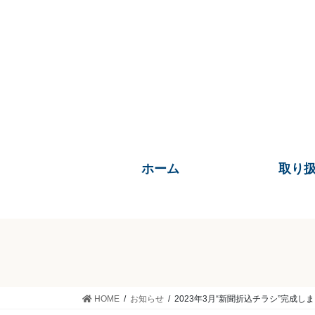
コ
ナ
ン
ビ
テ
ゲ
ン
ー
ツ
シ
に
ョ
移
ン
動
に
移
動
ホーム
取り
HOME
お知らせ
2023年3月“新聞折込チラシ”完成し