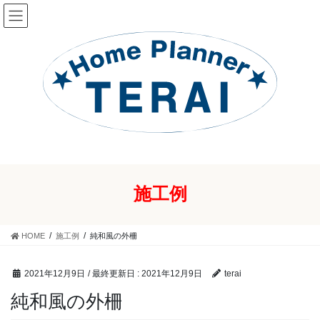
コ
ナ
ン
ビ
テ
ゲ
ン
ー
ツ
シ
に
ョ
移
ン
動
に
移
動
施工例
HOME
施工例
純和風の外柵
2021年12月9日
/ 最終更新日 :
2021年12月9日
terai
純和風の外柵